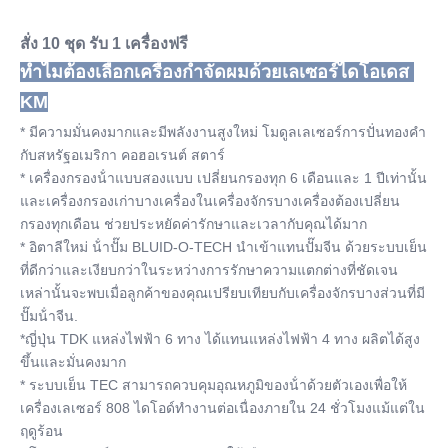
สั่ง 10 ชุด รับ 1 เครื่องฟรี
ทําไมต้องเลือกเครื่องกําจัดผมด้วยเลเซอร์ไดโอเดส 
KM
* มีความมั่นคงมากและมีพลังงานสูงใหม่ โมดูลเลเซอร์การปั่นทองคํา
กับสหรัฐอเมริกา คอฮอเรนต์ สตาร์
* เครื่องกรองน้ําแบบสองแบบ เปลี่ยนกรองทุก 6 เดือนและ 1 ปีเท่านั้น 
และเครื่องกรองเก่าบางเครื่องในเครื่องจักรบางเครื่องต้องเปลี่ยน
กรองทุกเดือน ช่วยประหยัดค่ารักษาและเวลากับคุณได้มาก
* อิตาลีใหม่ น้ําปั๊ม BLUID-O-TECH นําเข้าแทนปั๊มจีน ด้วยระบบเย็น
ที่ดีกว่าและเงียบกว่าในระหว่างการรักษาความแตกต่างที่ชัดเจน
เหล่านั้นจะพบเมื่อลูกค้าของคุณเปรียบเทียบกับเครื่องจักรบางส่วนที่มี
ปั๊มน้ําจีน.
*ญี่ปุ่น TDK แหล่งไฟฟ้า 6 ทาง ได้แทนแหล่งไฟฟ้า 4 ทาง ผลิตได้สูง
ขึ้นและมั่นคงมาก
* ระบบเย็น TEC สามารถควบคุมอุณหภูมิของน้ําด้วยตัวเองเพื่อให้
เครื่องเลเซอร์ 808 ไดโอด์ทํางานต่อเนื่องภายใน 24 ชั่วโมงแม้แต่ใน
ฤดูร้อน