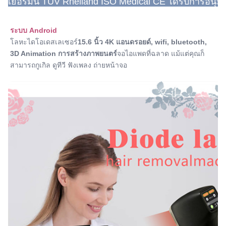
เยอรมนี TUV Rheiland ISO Medical CE ได้รับการอนุมัต
ระบบ Android
โลหะไดโอเดสเลเซอร์
15.6 นิ้ว 4K แอนดรอยด์
, wifi, bluetooth, 
3D Animation การสร้างภาพยนตร์
จอไอแพดที่ฉลาด แม้แต่คุณก็
สามารถกูเกิล ดูทีวี ฟังเพลง ถ่ายหน้าจอ