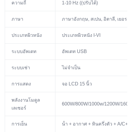
ความถี่
1-10 Hz ((ปรับได้)
ภาษา
ภาษาอังกฤษ, สเปน, อิตาลี, เยอรมัน, 
ประเภทผิวหนัง
ประเภทผิวหนัง I-VI
ระบบอัพเดท
อัพเดท USB
ระบบเช่า
ไม่จําเป็น
การแสดง
จอ LCD 15 นิ้ว
พลังงานโมดูล
600W/800W/1000w/1200W/160
เลเซอร์
การเย็น
น้ํา + อากาศ + หินครึ่งตัว + A/C