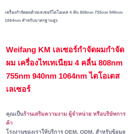
,
808 เครื่องเลเซอร์ไดโอเดส
เครื่องกําจัดผมด้วยเลเซอร์ 1064nm
ผู้จําหน่าย หรือบริษัทการค้าโรงงานของเราให้บริการ OEM,
เครื่องกําจัดผมด้วยเลเซอร์ไดโอเดส 4 คัน 808nm 755nm 940nm
ODM, สําหรับข้อมูลเพิ่มเติม, กรุณาส่งส...
Name:
1064nm สําหรับมาตรฐานสูง
เครื่องกําจัดผมด้วยเลเซอร์ไดโอเดส
Laser Type:
เลเซอร์ไดโอด
Style:
Weifang KM เลเซอร์กําจัดผมกําจัด
เครื่องเขียน
Type:
ผม เครื่องไทเทเนียม 4 คลื่น 808nm 
เลเซอร์
Feature:
755nm 940nm 1064nm ไดโอเดส
กำจัดขนต่อต้าน, กำจัดขน, กำจัดริ้วรอย, ฟื้นฟูผิว
เลเซอร์
Application:
เพื่อการพาณิชย์
After-Sales Service Provided:
อะไหล่ฟรี, การสนับสนุนออนไลน์, การสนับสนุนทางเทคนิค
คุณเป็น
ร้านเสริมความงาม ผู้จําหน่าย หรือบริษัทการ
วิดีโอ, การติดตั้งภาคสนาม, การว่าจ้างและการฝึกอบร
ค้า
Q-Switch:
ไม่
โรงงานของเราให้บริการ OEM, ODM, สําหรับข้อมูล