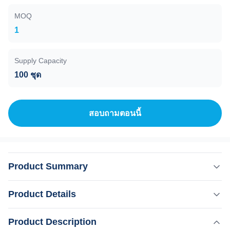
MOQ
1
Supply Capacity
100 ชุด
สอบถามตอนนี้
Product Summary
เครื่องกําจัดผมด้วยเลเซอร์ไดโอเดส 4 คัน 808nm 755nm
Product Details
940nm 1064nm สําหรับมาตรฐานสูง Weifang KM เลเซอร์กํา
จัดผมกําจัดผม เครื่องไทเทเนียม 4 คลื่น 808nm 755nm
,
Product Description
เน้น:
เครื่องกําจัดผมที่ไม่เจ็บปวดด้วยเลเซอร์ไดโอเดส 4 คลื่น
940nm 1064nm ไดโอเดสเลเซอร์ คุณเป็นร้านเสริมความงาม