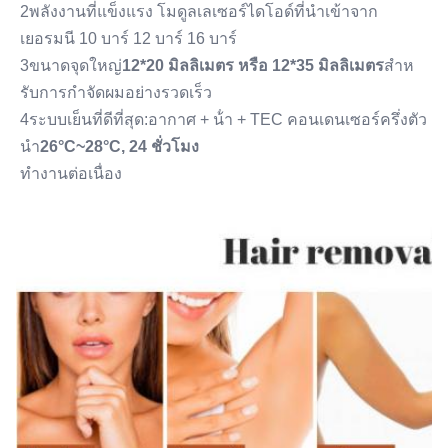
2พลังงานที่แข็งแรง โมดูลเลเซอร์ไดโอด์ที่นําเข้าจาก
เยอรมนี 10 บาร์ 12 บาร์ 16 บาร์
3ขนาดจุดใหญ่
12*20 มิลลิเมตร หรือ 12*35 มิลลิเมตร
สําห
รับการกําจัดผมอย่างรวดเร็ว
4ระบบเย็นที่ดีที่สุด:อากาศ + น้ํา + TEC คอนเดนเซอร์ครึ่งตัว
นํา
26°C~28°C, 24 ชั่วโมง
ทํางานต่อเนื่อง