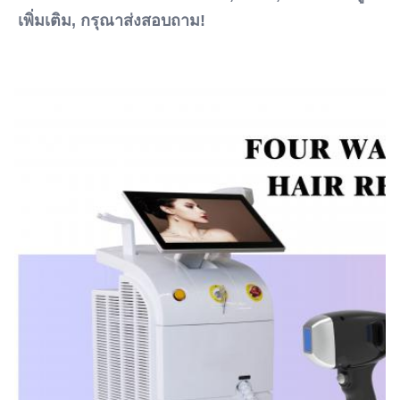
Warranty:
เพิ่มเติม, กรุณาส่งสอบถาม!
2 ปี
Name:
เลเซอร์กำจัดขน เครื่องไทเทเนียม 4 คลื่น
Spot Size:
12*20mm 15*27mm 12*35mm 14*14mm
Laser Wavelength:
ตัวเลือก 808nm-810nm/808+755+1064nm
Laser Bars:
ตัวเลือกแท่งเลเซอร์ 6-16 แท่ง
Languages Option:
อังกฤษ, สเปน, โปรตุเกส, ตุรกี...
Screen:
หน้าจอสัมผัสสีขนาด 15 นิ้ว
OEM/ODM Service:
ใช่แล้ว มืออาชีพ
Power Supplier:
220V, 50Hz หรือ 110V, 60Hz
Software: