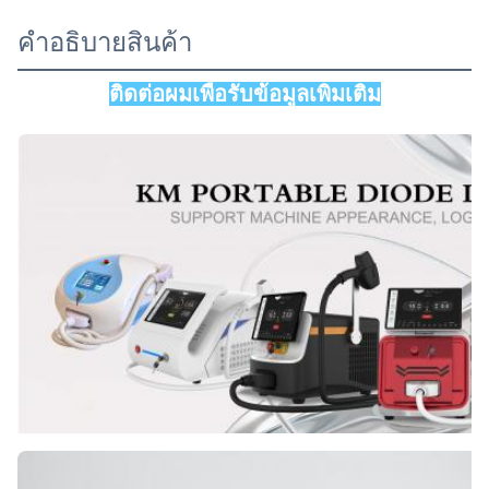
,
เครื่องกําจัดผมเลเซอร์ดีโอเดสขนาดเล็ก
การรักษาที่รวดเร็วและมีประสิทธิภาพมากขึ้น ไดโอเดส
เลเซอร์กําจัดผมแบบไดโอเดส 810nm
คําอธิบายสินค้า
3ระบบเย็นที่ทันสมัยและป...
Q-Switch:
ติดต่อผมเพื่อรับข้อมูลเพิ่มเติม
ไม่
Laser Type:
เลเซอร์ไดโอด
Style:
แบบพกพา
Type:
เลเซอร์
Feature:
รักษาสิว, กำจัดขนป้องกัน, ป้องกันอาการบวม, กำจัดหลอด
เลือด, เพิ่มเต้านม, ความหมองคล้ำ, ยกกระชับใบหน้า
Application:
สำหรับเชิงพาณิชย์สำหรับใช้ในเชิงพาณิชย์และที่บ้าน
After-Sales Service Provided:
อะไหล่ฟรี, การสนับสนุนออนไลน์, การสนับสนุนทางเทคนิค
วิดีโอ, การติดตั้งภาคสนาม, การว่าจ้างและการฝึกอบร