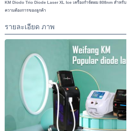
KM Diodo Trio Diode Laser XL Ice เครื่องกําจัดผม 808nm สําหรับ
จัดผมอย่างรวดเร็ว4ระบบเ...
Name:
ความต้องการของลูกค้า
เครื่องกําจัดผมด้วยเลเซอร์ไดโอเดส
Laser Type:
รายละเอียด ภาพ
เลเซอร์ไดโอด
Style:
เครื่องเขียน
Type:
เลเซอร์
Q-Switch:
ไม่
Feature:
กำจัดขน, กำจัดรูขุมขน, ฟื้นฟูผิว, กระชับผิว, เครื่องเลเซอร์
กำจัดขน
Application:
เพื่อการพาณิชย์
After-Sales Service Provided:
อะไหล่ฟรี, การสนับสนุนออนไลน์, การสนับสนุนทางเทคนิค
วิดีโอ, การติดตั้งภาคสนาม, การว่าจ้างและการฝึกอบร