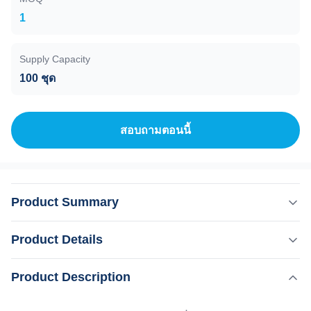
1
Supply Capacity
100 ชุด
สอบถามตอนนี้
Product Summary
KM Diodo Trio Diode Laser XL Ice เครื่องกําจัดผม 808nm
Product Details
สําหรับความต้องการของลูกค้า รายละเอียด ภาพ 1.ไม่เจ็บกา
รกําจัดผม ไม่มีผลข้างเคียง2พลังงานที่แข็งแรง โมดูลเลเซอร์
,
Product Description
เน้น:
เครื่องตัดผมด้วยเลเซอร์ไทโอเดสสามตัว
ไดโอด์ที่นําเข้าจากเยอรมนี 10 บาร์ 12 บาร์ 16 บาร์3ขนาด
,
เครื่องกําจัดผม 808nm
เครื่องเลเซอร์ไดโอด์ 808nm
จุดใหญ่12*20 มิลลิเมตร หรือ 12*35 มิลลิเมตรสําหรับการกํา