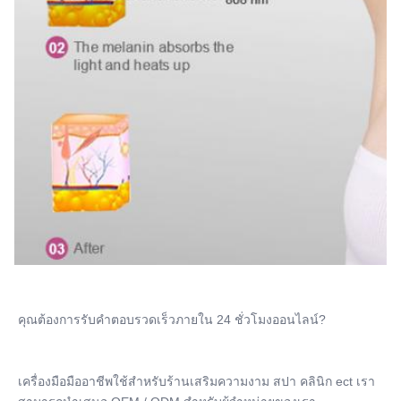
คุณต้องการรับคําตอบรวดเร็วภายใน 24 ชั่วโมงออนไลน์?
เครื่องมือมืออาชีพใช้สําหรับร้านเสริมความงาม สปา คลินิก ect เรา