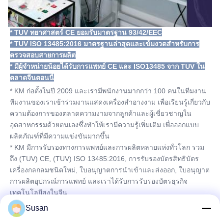
* TUV ทยาศาสตร์ CE ยอมรับมาตรฐาน 93/42/EEC
* TUV ISO 13485:2016 มาตรฐานล่าสุดและเข้มงวดสําหรับการ
ตรวจสอบสายการผลิต
* มีผู้จําหน่ายน้อยได้รับการแพทย์ CE และ ISO13485 จาก TUV ใน
ตลาดจีนตอนนี้
* KM ก่อตั้งในปี 2009 และเรามีพนักงานมากกว่า 100 คนในทีมงาน
ทีมงานของเราเข้าร่วมงานแสดงเครื่องสําอางงาม เพื่อเรียนรู้เกี่ยวกับ
ความต้องการของตลาดความงามจากลูกค้าและผู้เชี่ยวชาญใน
อุตสาหกรรมด้วยตนเองซึ่งทําให้เรามีความรู้เพิ่มเติม เพื่อออกแบบ
ผลิตภัณฑ์ที่มีความแข่งขันมากขึ้น
* KM มีการรับรองทางการแพทย์และการผลิตหลายแห่งทั่วโลก รวม
ถึง (TUV) CE, (TUV) ISO 13485:2016, การรับรองบัตรสิทธิบัตร
เครื่องกลกลมชนิดใหม่, ใบอนุญาตการนําเข้าและส่งออก, ใบอนุญาต
การผลิตอุปกรณ์การแพทย์ และเราได้รับการรับรองบัตรธุรกิจ
เทคโนโลยีสูงในจีน
* วิสัยทัศน์ธุรกิจของ KM เป็นการมุ่งเน้นลูกค้า และเรามุ่งมั่นในการ
Susan
ให้ลูกค้าปลายมีคุณภาพสูงและประหยัดอุปกรณ์ความงามKM ยัง