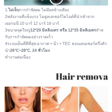
Warranty:
2 ปี
1.
ไม่เจ็บ
การกําจัดผม ไม่มีผลข้างเคียง
Diode Laser Wavelength:
2พลังงานที่แข็งแรง โมดูลเลเซอร์ไดโอด์ที่นําเข้าจาก
808nm ± 5nm หรือ 755/808/1064 ± 5nm
เยอรมนี 10 บาร์ 12 บาร์ 16 บาร์
Big Spot Size 4Cm2:
3ขนาดจุดใหญ่
12*20 มิลลิเมตร หรือ 12*35 มิลลิเมตร
สําห
14*14 มม., 12*20 มม., 15*27, 12*35
Skin Type:
รับการกําจัดผมอย่างรวดเร็ว
ฉัน-VI
4ระบบเย็นที่ดีที่สุด:อากาศ + น้ํา + TEC คอนเดนเซอร์ครึ่งตัว
USA Coherent Laser Stack Power:
นํา
26°C~28°C, 24 ชั่วโมง
600W 800W 1,000W 1200W 1600W
ทํางานต่อเนื่อง
Software Manu Language:
อังกฤษ, สเปน, รัสเซีย, อิตาลี, เยอรมัน ฯลฯ
Training:
คู่มือ+ซีดี+การฝึกอบรมออนไลน์
Beauty Salon Equipment:
ราคา เครื่องเลเซอร์กำจัดขน alexandrite
HD Laser Beauty Equipment:
เลเซอร์กำจัดขน 3D Diode ฟื้นฟูผิว
Quality Certification: