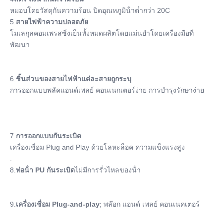
หมอบโดยวัสดุกันความร้อน ปิดอุณหภูมิน้ําต่ํากว่า 20C
5.
สายไฟฟ้าความปลอดภัย
โมเลกุลคอมเพรสซิ่งเย็นทั้งหมดผลิตโดยแม่นยําโดยเครื่องมือที่
พัฒนา
6.
ชิ้นส่วนของสายไฟฟ้าแต่ละสายถูกระบุ
การออกแบบพลัคแอนด์เพลย์ คอนเนกเตอร์ง่าย การบํารุงรักษาง่าย
7.
การออกแบบกันระเบิด
เครื่องเชื่อม Plug and Play ด้วยโลหะล็อค ความแข็งแรงสูง
.
8.
ท่อน้ํา PU กันระเบิด
ไม่มีการรั่วไหลของน้ํา
9.
เครื่องเชื่อม Plug-and-play
; พล๊อก แอนด์ เพลย์ คอนเนคเตอร์