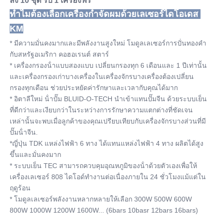
สั่ง 10 ชุด รับ 1 เครื่องฟรี
ทําไมต้องเลือกเครื่องกําจัดผมด้วยเลเซอร์ไดโอเดส 
KM
* มีความมั่นคงมากและมีพลังงานสูงใหม่ โมดูลเลเซอร์การปั่นทองคํา
กับสหรัฐอเมริกา คอฮอเรนต์ สตาร์
* เครื่องกรองน้ําแบบสองแบบ เปลี่ยนกรองทุก 6 เดือนและ 1 ปีเท่านั้น 
และเครื่องกรองเก่าบางเครื่องในเครื่องจักรบางเครื่องต้องเปลี่ยน
กรองทุกเดือน ช่วยประหยัดค่ารักษาและเวลากับคุณได้มาก
* อิตาลีใหม่ น้ําปั๊ม BLUID-O-TECH นําเข้าแทนปั๊มจีน ด้วยระบบเย็น
ที่ดีกว่าและเงียบกว่าในระหว่างการรักษาความแตกต่างที่ชัดเจน
เหล่านั้นจะพบเมื่อลูกค้าของคุณเปรียบเทียบกับเครื่องจักรบางส่วนที่มี
ปั๊มน้ําจีน.
*ญี่ปุ่น TDK แหล่งไฟฟ้า 6 ทาง ได้แทนแหล่งไฟฟ้า 4 ทาง ผลิตได้สูง
ขึ้นและมั่นคงมาก
* ระบบเย็น TEC สามารถควบคุมอุณหภูมิของน้ําด้วยตัวเองเพื่อให้
เครื่องเลเซอร์ 808 ไดโอด์ทํางานต่อเนื่องภายใน 24 ชั่วโมงแม้แต่ใน
ฤดูร้อน
* โมดูลเลเซอร์พลังงานหลากหลายให้เลือก 300W 500W 600W 
800W 1000W 1200W 1600W... (6bars 10basr 12bars 16bars)