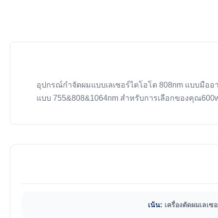
อุปกรณ์กําจัดผมแบบเลเซอร์ไดโอโด 808nm แบบมืออา
แบบ 755&808&1064nm สําหรับการเลือกของคุณ600w, 80
เน้น:
เครื่องตัดผมเลเซ