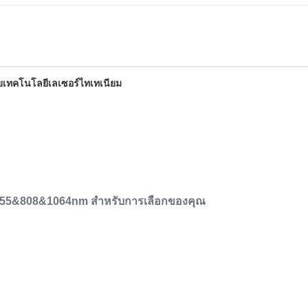
ยเทคโนโลยีเลเซอร์ไทเทเนียม
755&808&1064nm สําหรับการเลือกของคุณ