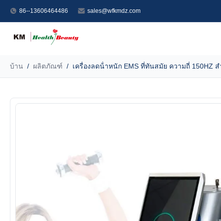
86--13606464486
sales@wfkmdz.com
บ้าน
/
ผลิตภัณฑ์
/
เครื่องลดน้ําหนัก EMS ที่ทันสมัย ความถี่ 150HZ 