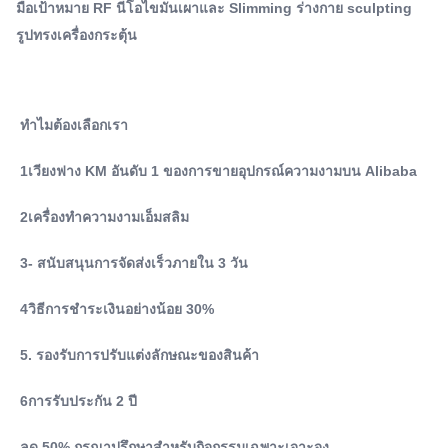
มือเป้าหมาย RF นีโอไขมันเผาและ Slimming ร่างกาย sculpting
ปรับแต่งลักษณะของสินค้า 6การรับประกัน 2 ป...
Type:
รูปทรงเครื่องกระตุ้น
เครื่องกระชับสัดส่วน
Feature:
ลดน้ำหนัก กระชับผิว ลดเซลลูไลท์
Plugs Type:
ทําไมต้องเลือกเรา
AU, อื่นๆ, UK, EU, US, CN, JP, Za, It
Application:
1เวียงฟาง KM อันดับ 1 ของการขายอุปกรณ์ความงามบน Alibaba
เพื่อการพาณิชย์
Target Area:
2เครื่องทําความงามเอ็มสลิม
ร่างกาย ขา/แขน มือ
Handles:
3- สนับสนุนการจัดส่งเร็วภายใน 3 วัน
ด้ามจับ 4 ชิ้น
Product Name::
4วิธีการชําระเงินอย่างน้อย 30%
เครื่องสวยสลิม
Shape Of Stimulatio:
5. รองรับการปรับแต่งลักษณะของสินค้า
ชีพจร: คลื่นที่ถูกแปลง
Pulsation::
6การรับประกัน 2 ปี
300us
ลด 50% กรุณาปรึกษาสําหรับกิจกรรมเฉพาะเจาะจง