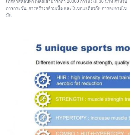
เทสลาสคัลป์ทําให้คุณสามารถทํา 20000 การนั่งใน 30 นาที สําหรับ
การกระชับ, การสร้างกล้ามเนื้อ และในขณะเดียวกัน การละลายไข
มัน