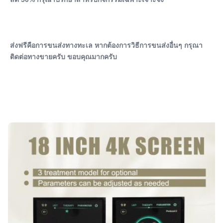
Output Intensity::
0~13 เทสลา
Product Size:
57*51*135ซม
ส่งฟรีคือการขนส่งทางทะเล หากต้องการวิธีการขนส่งอื่นๆ กรุณา
After-Sales Service Provided:
ติดต่อทางขายครับ ขอบคุณมากครับ
อะไหล่ฟรี, การสนับสนุนออนไลน์, การติดตั้งภาคสนาม, การ
ว่าจ้างและการฝึกอบรม, การสนับสนุนทางเทคนิควิดีโ
Warranty:
2 ปี
Name:
ems เครื่องกระชับสัดส่วน