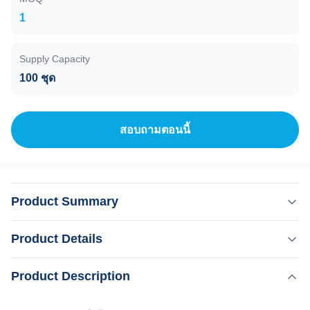
1
Supply Capacity
100 ชุด
สอบถามตอนนี้
Product Summary
มือเป้าหมาย RF นีโอไขมันเผาและ Slimming ร่างกาย
Product Details
sculpting รูปทรงเครื่องกระตุ้น ทําไมต้องเลือกเรา 1เวียงฟาง
KM อันดับ 1 ของการขายอุปกรณ์ความงามบน Alibaba
,
,
Product Description
เน้น:
เครื่องเผาไขมัน RF EMS
KMslim เครื่อง EMS บ้าน
2เครื่องทําความงามเอ็มสลิม 3- สนับสนุนการจัดส่งเร็ว
Home EMS เครื่องจักรร่างกาย
ภายใน 3 วัน 4วิธีการชําระเงินอย่างน้อย 30% 5. รองรับการ