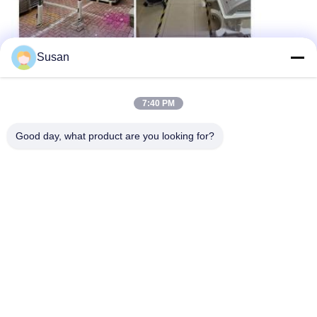
Susan
7:40 PM
แท็ก:
เครื่องแกะสลักร่างกาย EMS
Good day, what product are you looking for?
เครื่องกระตุ้นกล้ามเนื้อ EMS
เครื่อง EMSlim Neo
Tel: 86--13606464486
อีเมล: sales@wfkmdz.com
D3-H-0, D3-H-17, D3-H-18, เลขที่ 7999, ถนนสุขภาพตะวันออก,
ชุมชน Yongchun, ถนน Qingchi, เขตเทคโนโลยีสูง, Weifang,
Shandong, จีน
บ้าน
เกี่ยวกับเรา
ผลิตภัณฑ์
ติดต่อเรา