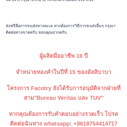
Output Intensity::
0~13 เทสลา
After-Sales Service Provided:
อะไหล่ฟรี, การสนับสนุนออนไลน์, การติดตั้งภาคสนาม, การ
ส่งฟรีคือการขนส่งทางทะเล หากต้องการวิธีการขนส่งอื่นๆ กรุณา
ว่าจ้างและการฝึกอบรม, การสนับสนุนทางเทคนิควิดีโ
ติดต่อทางขายครับ ขอบคุณมากครับ
Warranty:
2 ปี
Name:
ems เครื่องกระชับสัดส่วน
ผู้ผลิตมืออาชีพ 16 ปี
จําหน่ายทองคําในปีที่ 15 ของอัลลิบาบา
โครงการ Facotry ยังได้รับการอนุมัติจากฝ่ายที่
สาม"Bureau Veritas และ TUV"
หากคุณต้องการรับคําตอบอย่างรวดเร็ว โปรด
ติดต่อฉันทาง whatsapp: +8618754414717