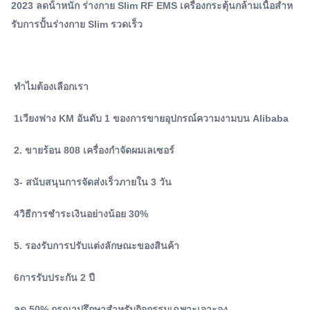
2023 ลดน้ําหนัก ร่างกาย Slim RF EMS เครื่องกระตุ้นกล้ามเนื้อสําห
รองรับการปรับแต่งลักษณะ...
Type:
รับการปั้นร่างกาย Slim รวดเร็ว
เครื่องกระชับสัดส่วน
Feature:
ลดน้ำหนัก กระชับผิว ลดเซลลูไลท์
Plugs Type:
ทําไมต้องเลือกเรา
AU, อื่นๆ, UK, EU, US, CN, JP, Za, It
Application:
1เวียงฟาง KM อันดับ 1 ของการขายอุปกรณ์ความงามบน Alibaba
เพื่อการพาณิชย์
Target Area:
2. ขายร้อน 808 เครื่องกําจัดผมเลเซอร์
ร่างกาย
Handles:
3- สนับสนุนการจัดส่งเร็วภายใน 3 วัน
ที่จับ 2 หรือ 4 ชิ้น
Product Name::
4วิธีการชําระเงินอย่างน้อย 30%
เครื่องสวยสลิม
Shape Of Stimulatio:
5. รองรับการปรับแต่งลักษณะของสินค้า
ชีพจร: คลื่นที่ถูกแปลง
Pulsation::
6การรับประกัน 2 ปี
300us
ลด 50% กรุณาปรึกษาสําหรับกิจกรรมเฉพาะเจาะจง