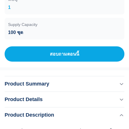
1
Supply Capacity
100 ชุด
สอบถามตอนนี้
Product Summary
2023 ลดน้ําหนัก ร่างกาย Slim RF EMS เครื่องกระตุ้นกล้าม
Product Details
เนื้อสําหรับการปั้นร่างกาย Slim รวดเร็ว ทําไมต้องเลือกเรา
1เวียงฟาง KM อันดับ 1 ของการขายอุปกรณ์ความงามบน
,
Product Description
เน้น:
เครื่องกระตุ้นกล้ามเนื้อ EMS การปั้นร่างกาย
Alibaba 2. ขายร้อน 808 เครื่องกําจัดผมเลเซอร์ 3- สนับสนุน
เครื่อง EMS ลดน้ําหนัก
การจัดส่งเร็วภายใน 3 วัน 4วิธีการชําระเงินอย่างน้อย 30% 5.