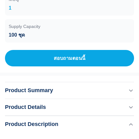
1
Supply Capacity
100 ชุด
สอบถามตอนนี้
Product Summary
2023 พกพา 3 ใน 1 Q-Switched ND YAG การกําจัดรอยสัก
Product Details
ด้วยเลเซอร์ 2023 ราคาลด โทรทัศน์ 3 ใน 1 q เปลี่ยน nd yag
laser การกําจัดรอยสัก / การกําจัดรอยสักด้วยเลเซอร์
,
เน้น:
เครื่องเลเซอร์ YAG Q Switch
Product Description
1064nm 532nm 1320nm การใช้งาน:
,
เครื่องเลเซอร์ 3 ใน 1 Q Switch ND Yag
1ความยาวคลื่น.1064nm: ช่วยกําจัดฝ้ากระและจุดสีเหลืองน้ํา
3 ใน 1 Q สวิตช์ Yag เครื่องกําจัดรอยสักเลเซอร์