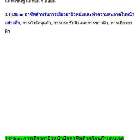
และสีชมพู และอื่น ๆ สีอ่อน
Name:
เครื่องเลเซอร์ q switch nd yag
3.
1320nm อาชีพ
สําหรับการเยียวยาผิวหนังและทําความสะอาดใบหน้า
อย่างลึก
, การกําจัดจุดดํา, การกระชับผิวและการขาวผิว, การเยียวยา
ผิว
1320nm การเยียวยาผิวหน้ามืออาชีพด้วยก้อนก๊าบอนเจล