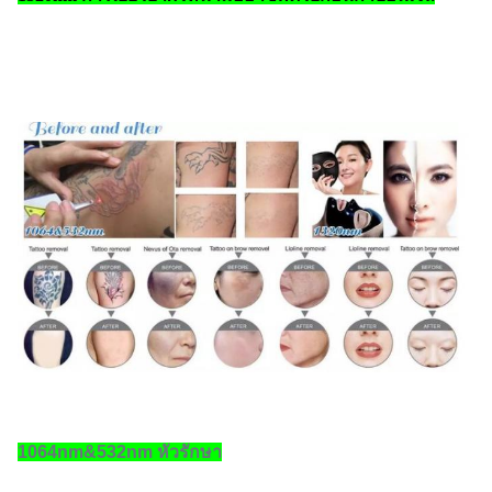
1064nm&532nm หัวรักษา