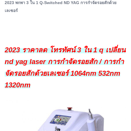
2023 พกพา 3 ใน 1 Q-Switched ND YAG การกําจัดรอยสักด้วย
ตาล, รอยสักขาตา, รอยสักเส้นตาที่ล้มเหลว, รอยสัก, รอยกํา...
เลเซอร์
Q-Switch:
ใช่
Laser Type:
Nd: Yag เลเซอร์
Style:
2023 ราคาลด โทรทัศน์ 3 ใน 1 q เปลี่ยน
แบบพกพา
Type:
nd yag laser การกําจัดรอยสัก / การกํา
เลเซอร์
Feature:
จัดรอยสักด้วยเลเซอร์ 1064nm 532nm
กำจัดหลอดเลือด, ป้องกันอาการบวม, กำจัดรูขุมขน, ยก
1320nm
กระชับใบหน้า, กำจัดเม็ดสี, แก้ไขผิวคล้ำ, กระชับผิว,
Application:
เพื่อการพาณิชย์
After-Sales Service Provided:
อะไหล่ฟรี, การสนับสนุนออนไลน์, การสนับสนุนทางเทคนิค
วิดีโอ, การติดตั้งภาคสนาม, การว่าจ้างและการฝึกอบร
Warranty: