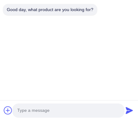
Good day, what product are you looking for?
ขอบคุณสําหรับความสนใจของคุณในผลิตภัณฑ์ของเราและ
ต้อนรับสู่ inqury.Any คําถามของคุณเพียงแค่ให้เรารู้ว่าเราจะ
พยายามที่ดีที่สุดของเราเพื่อให้พอใจคุณ
Weifang KM Electronics Co., Ltd.
แซนดี้ ลิว
สกายป์: กม.ความงาม
MB:0086-13792693152 ((whatsapp)