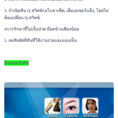
3. กําเนิดหิน Q-สวิตช์กลไกคาเซ็ต, เต็มเลเซอร์แข็ง, โดยไม่
ต้องเปลี่ยน Q-สวิตช์.
4การรักษาที่ไม่เจ็บปวด มีผลข้างเคียงน้อย
5. จอสัมผัสสีสันที่ใช้งานง่ายและมองเห็น
อินเตอร์เฟซ