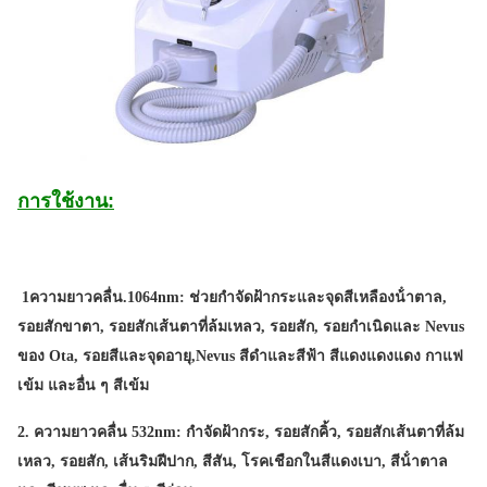
รับประกัน 2 ปี
Name:
nd yag laserกำจัดรอยสัก เลเซอร์กำจัดรอยสัก 1064nm
532nm 1320nm
Screen:
หน้าจอสัมผัส 8.4
Handpiece:
แฮนด์รุ่นที่ 4
การใช้งาน:
Laser Tattoo Removal Equipment:
ได้รับการรับรอง CE ISO TUV
Wavelength:
ความยาวคลื่นคู่ 1,064 นาโนเมตร, 532 นาโนเมตร
1ความยาวคลื่น.1064nm: ช่วยกําจัดฝ้ากระและจุดสีเหลืองน้ําตาล,
Single-Pulse Energy:
รอยสักขาตา, รอยสักเส้นตาที่ล้มเหลว, รอยสัก, รอยกําเนิดและ Nevus
1500mJ (1064nm);
1500mJ (1,064 นาโนเมตร);
400mJ
ของ Ota, รอยสีและจุดอายุ,
Nevus สีดําและสีฟ้า สีแดงแดงแดง กาแฟ
(532nm)
400mJ (532 นาโนเมตร)
เข้ม และอื่น ๆ สีเข้ม
Software:
สามารถเพิ่มโลโก้ของลูกค้าได้ฟรี
2. ความยาวคลื่น 532nm: กําจัดฝ้ากระ, รอยสักคิ้ว, รอยสักเส้นตาที่ล้ม
Training:
เหลว, รอยสัก, เส้นริมฝีปาก, สีสัน, โรคเชือกในสีแดงเบา, สีน้ําตาล
คู่มือผู้ใช้ + DVD + การฝึกอบรมออนไลน์