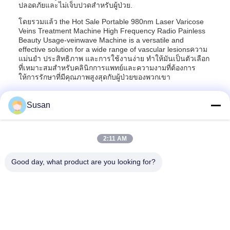
ปลอดภัยและไม่เจ็บปวดสําหรับผู้ป่วย.
โดยรวมแล้ว the Hot Sale Portable 980nm Laser Varicose
Veins Treatment Machine High Frequency Radio Painless
Beauty Usage-veinwave Machine is a versatile and
effective solution for a wide range of vascular lesionsความ
แม่นยํา ประสิทธิภาพ และการใช้งานง่าย ทําให้มันเป็นตัวเลือก
ที่เหมาะสมสําหรับคลินิกการแพทย์และความงามที่ต้องการ
ให้การรักษาที่มีคุณภาพสูงสุดกับผู้ป่วยของพวกเขา
Susan
2:11 AM
แท็ก:
เครื่องกำจัดหลอดเลือดด้วยเลเซอร์ไดโอด 980 นาโนเมตร
เครื่องกําจัดเส้นเลือดขอดด้วยเลเซอร์ไดโอเดส 980 Nm
Good day, what product are you looking for?
เลเซอร์ไดโอเดส 980 นิโอนมาร์ค สําหรับการกําจัดหลอดเลือด
Tel: 86--13606464486