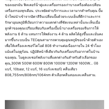
ของเยอรมัน ฟิลเตอร์น้ําคู่และเครื่องกรองเก่าบางเครื่องต้องเปลี่ยน
Language:
เครื่องกรองทุกเดือน. ประหยัดค่าบริการและเวลามากสําหรับคุณ ปั๊ม
ภาษาอังกฤษ, สเปน, โปรตุเกส, รัสเซีย ฯลฯ
น้ําใหม่นําเข้าจากอิตาลีจีนเปลี่ยนปั๊มด้วยระบบเย็นที่ดีกว่าและการ
Training:
รักษาอุณหภูมิที่เงียบกว่าความแตกต่างที่ชัดเจนเหล่านั้นจะเห็นเมื่อ
คู่มือผู้ใช้+วิดีโอ+ตัวต่อตัว
ลูกค้าของคุณเปรียบเทียบกับเครื่องปั๊มน้ําบางเครื่องของจีนการให้
Maintanence:
พลังงาน 6 ด้าน แทนการให้พลังงาน 4 ด้าน ผลิตได้สูงขึ้นและมั่นคง
2 ปี
มากขึ้นระบบเย็น TECคุณสามารถควบคุมอุณหภูมิของน้ําด้วยตัวเอง
Applications:
เพื่อให้เครื่องเลเซอร์ไดโอด์ 808 ทํางานต่อเนื่องภายใน 24 ชั่วโมง
กำจัดขนถาวร
แม้แต่ในฤดูร้อน. ปฏิบัติหน้าที่เดียวกันกับเครื่องปรับอากาศในบ้าน
Laser Device Brand:
ของคุณ. โมดูลเลเซอร์พลังงานที่แตกต่างกันสําหรับตัวเลือกของ
ดิลาส
คุณ,300W 500W 600W 800W 1000W 1200W 1600W... ((6 
Gross Weight:
แบร์, 10basr, 12 แบร์, 16 แบร์เลเซอร์) คลื่นเดียว 
ประมาณ 65 กิโลกรัม
808,755nm/808nm/1064nm ตัวเลือกคลื่นสองและคลื่นสาม.
Laser Type:
เลเซอร์ไดโอด
Fuse Specification:
Ø5× 25 10a