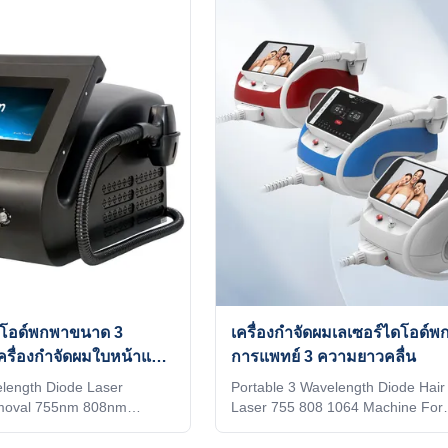
technology of equipment I
quality and high technology of equ
 professional buyer, please
believe you are a professional buy
refully vs!!! KM LASESR
read this form carefully vs!!! KM
ntelligent AI recognition
OTHERS Identify Intelligent AI rec
m automatically identifies
technology (System automatically i
 and automatically adjusts
the installed spot and automaticall
to the treatment
ไดโอด์พกพาขนาด 3
เครื่องกําจัดผมเลเซอร์ไดโอด์พ
ครื่องกําจัดผมใบหน้าแบบ
การแพทย์ 3 ความยาวคลื่น
length Diode Laser
Portable 3 Wavelength Diode Hai
emoval 755nm 808nm
Laser 755 808 1064 Machine For
ducts Description1. Handle
Commercial Home 15 years manuf
creen, same as machine
Weifang KM 808nm diode laser ha