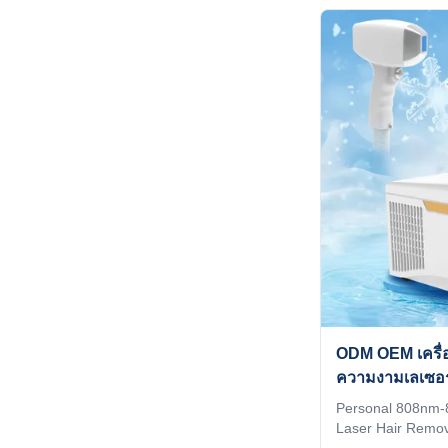
screen, standby/r
adjustable, tempe
more convenient f
size 15*20mm han
more effective t
cooling system an
epidermal risks w
the dermis where t
ODM OEM เครื่อ
ความงามเลเซอร
Personal 808nm-
Laser Hair Remov
OEM/ODM Servi