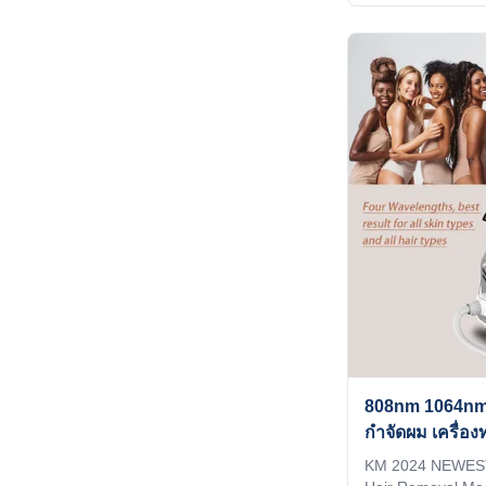
Professional OEM
laser machine 1)I
Print any color y
make it be your an
Print your logo o
it to the system 
Make it exclusive
language into th
according to you 
808nm 1064nm
กําจัดผม เครื่
MDSAP
KM 2024 NEWEST 