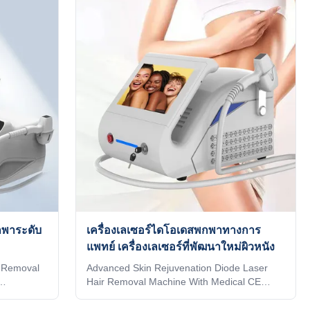
ipment I
on high quality and high technology of
er, please
equipment I believe you are a professional
 LASESR
buyer, please read this form carefully vs!!!
ognition
KM LASESR OTHERS Identify Intelligent AI
dentifies
recognition technology (System automatically
y adjusts
identifies the installed spot and automatically
adjusts to the
กพาระดับ
เครื่องเลเซอร์ไดโอเดสพกพาทางการ
แพทย์ เครื่องเลเซอร์ที่พัฒนาใหม่ผิวหนัง
r Removal
Advanced Skin Rejuvenation Diode Laser
Hair Removal Machine With Medical CE
acturer
Approval Products Description1. Handle with
ir removal
LCD touch screen, same as machine screen,