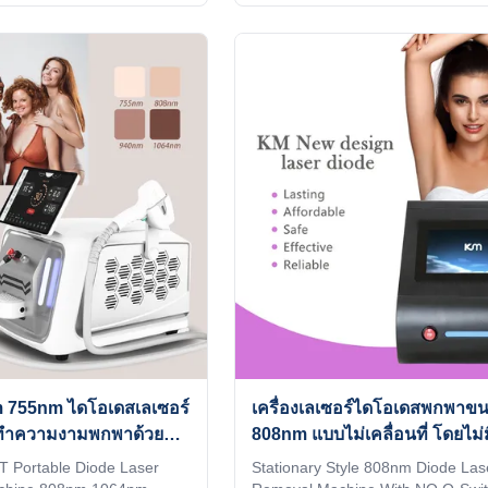
 , ODM service for Ice
on the official website We have
n stock 12 hours delivery 2)
TUV ISO 13485 ,Certified by 27 E
ou want for your machine,
countries, Brazil, New Zealand, J
d your client's favorite. 3)
Canada, and the United States Ou
n the machine shell and add
Advantages KM LASER Since 2009
as a welcome interface.
leading manufacturer of aestheti
 in the world. 4) Add any
in the industry, focusing on high q
e machine system,
high technology of equipment I be
and your client's
are a professional buyer, please r
form
 755nm ไดโอเดสเลเซอร์
เครื่องเลเซอร์ไดโอเดสพกพาข
องทําความงามพกพาด้วย
808nm แบบไม่เคลื่อนที่ โดยไม่ม
เทคโนโลยี Q-Switch
Portable Diode Laser
Stationary Style 808nm Diode Las