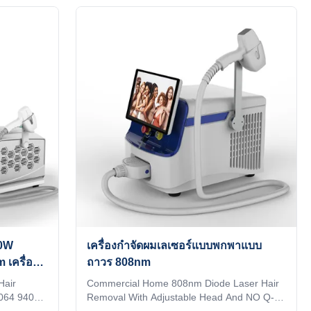
64 808
standby/ready switchable, energy adjustable,
 ice
temperature/shots displayed, more
n
convenient for operation.2. Big spot size
15*20mm handle, brings faster and more
ur factory
effective treatments.3. Advanced cooling
ld you
system and crystal tip minimize epidermal
ours
risks while maintaining heat within the dermis
where the hair follicles are
00W
เครื่องกําจัดผมเลเซอร์แบบพกพาแบบ
เครื่อง
ถาวร 808nm
Hair
Commercial Home 808nm Diode Laser Hair
064 940
Removal With Adjustable Head And NO Q-
 K-codes
Switch Support for querying K-codes on the