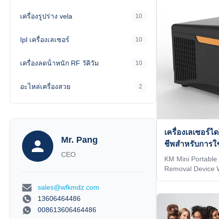
welcome interface
เครื่องรูปร่าง vela
10
world. 4) Add any
system, according
Ipl เครื่องเลเซอร์
10
เครื่องลดน้ําหนัก RF วัคิวัม
10
อะไหล่เครื่องสวย
2
เครื่องเลเซอร์
Mr. Pang
ชีพสําหรับการใ
CEO
KM Mini Portable
Removal Device 
Wavelengths WH
sales@wfkmdz.com
OEM , ODM servic
1)In stock 12 hour
13606464486
color you want fo
008613606464486
your and your clie