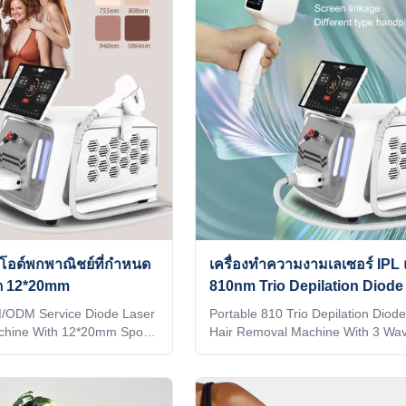
ne shell and add it to the
LASESR OTHERS Identify Intellige
me interface. Make it
recognition technology (System au
world. 4) Add any language
identifies the installed spot and au
system, according to you
adjusts to the treatment parameter
corresponding TIP)
ดโอด์พกพาณิชย์ที่กําหนด
เครื่องทําความงามเลเซอร์ IP
ุด 12*20mm
810nm Trio Depilation Diode
M/ODM Service Diode Laser
Portable 810 Trio Depilation Diod
chine With 12*20mm Spot
Hair Removal Machine With 3 Wav
uipment Diode Laser for
WHY CHOOSE US Professional 
chine Machine video 1. We
service for Ice laser machine 1)In
tory production experience
hours delivery 2) Print any color y
ized services such as
your machine, make it be your an