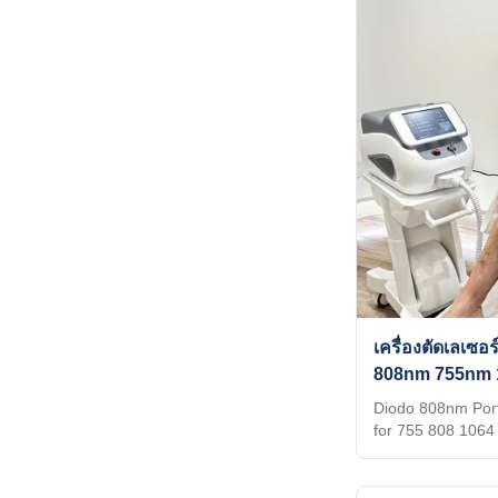
machine shell, la
have a large num
parameters to hel
efficiency 16 yea
KM 808nm diode l
3 waves 755 1064
เครื่องตัดเลเซ
808nm 755nm 
Diodo 808nm Port
for 755 808 1064
Machine Our Adv
2009, the leading
machines in the i