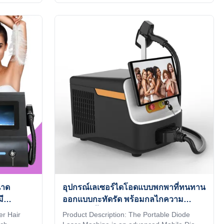
 MDSAP AND
official website We have MDSAP AND TUV
U
ISO 13485 ,Certified by 27 EU countries,
apan,
Brazil, New Zealand, Japan, Canada, and
r
the United States Our Advantages KM
, the
LASER Since 2009, the leading
c machines
manufacturer of aesthetic machines in the
uality and
industry, focusing on high quality and high
lieve you
technology of equipment I believe you are a
ead this
professional buyer, please read this form
นาด
อุปกรณ์เลเซอร์ไดโอดแบบพกพาที่ทนทาน
ี
ออกแบบกะทัดรัด พร้อมกลไกความ
ปลอดภัยขั้นสูงสำหรับการใช้งานระดับมือ
er Hair
Product Description: The Portable Diode
อาชีพ