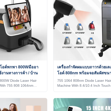
. Make it exclusive in the
system as a welcome interface. Ma
 language into the machine
exclusive in the world. 4) Add an
 to you and your client's
into the machine system, accordin
and your client's requirements
ไดโอด์พกพา 800Wมืออา
เครื่องกําจัดผมแบบถาวรด้วยเล
ช้งานทางการค้า / บ้าน
โอด์ 808nm พร้อมจอสัมผัสขน
8.4/10.4 นิ้ว
 800W Diode Laser Hair
755 1064 808nm Diode Laser Hai
With 755 808 1064nm
Machine With 8.4/10.4 Inch Touch
Y CHOOSE US Professional
Brazil Support for querying K-cod
e for Ice laser machine
official website We have MDSAP
s delivery 2) Print any
ISO 13485 ,Certified by 27 EU cou
r your machine, make it be
Brazil, New Zealand, Japan, Cana
nt's favorite. 3) Print your
the United States Our Advantages