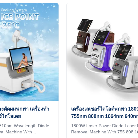
eady switchable, energy
epilator machine 3 waves 755 10
rature/shots displayed,
diodo lazer systems Speed trio 3D
or operation.2. Big spot
titanium laser depilacion hair salo
dle, brings faster and
equipment Are you beauty salon?
reatments.3. Advanced
distributor? or trading company? O
d crystal tip minimize
provide OEM, ODM services. Wou
hile maintaining heat within
want to get quick reply within 24 h
he hair follicles are
online? Please contact my
Tel/WhatsApp/Wechat number :
งตัดผมพกพา เครื่องทํา
เครื่องเลเซอร์ไดโอด์พกพา 18
์ไดโอเดส
755nm 808nm 1064nm 940nm 
สวยหลายฟังก์ชัน
810nm Wavelength Diode
1800W Laser Power Diode Laser 
al Machine With
Removal Machine With 755 808 1
ce WHY CHOOSE US
Wavelengths Support for querying