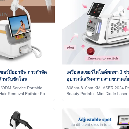
ลเซอร์มืออาชีพ การกําจัด
เครื่องเลเซอร์ไดโอด์พกพา 3 ช่ว
สําหรับซัลโอน
อุปกรณ์เสริมความงามขนาดเล็ก
การใช้ในบ้าน
/ODM Service Portable
808nm-810nm KMLASER 2024 Pe
Hair Removal Epilator For
Beauty Portable Mini Diode Laser 
SE US Professional OEM ,
Removal WHY CHOOSE US Profes
ce laser machine 1)In stock
OEM , ODM service for Ice laser 
 2) Print any color you want
1)In stock 12 hours delivery 2) Pri
 make it be your and your
color you want for your machine, 
3) Print your logo on the
your and your client's favorite. 3) 
 add it to the system as a
logo on the machine shell and add 