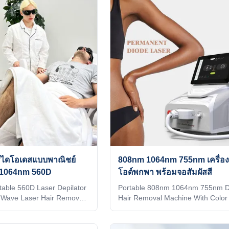
nguage, screen, etc. 3. We
client's favorite. 3) Print your logo
ber of treatment
machine shell and add it to the sy
p you quickly improve work
welcome interface. Make it exclusi
rs manufacturer Weifang
world. 4) Add any language into t
aser hair removal machine
system, according to you and your 
 808 diodo lazer
อร์ไดโอเดสแบบพาณิชย์
808nm 1064nm 755nm เครื่อง
1064nm 560D
โอด์พกพา พร้อมจอสัมผัสสี
able 560D Laser Depilator
Portable 808nm 1064nm 755nm D
 Wave Laser Hair Removal
Hair Removal Machine With Color
antages KM LASER Since
Screen Our Advantages KM LASE
 manufacturer of aesthetic
2009, the leading manufacturer of
ndustry, focusing on high
machines in the industry, focusing