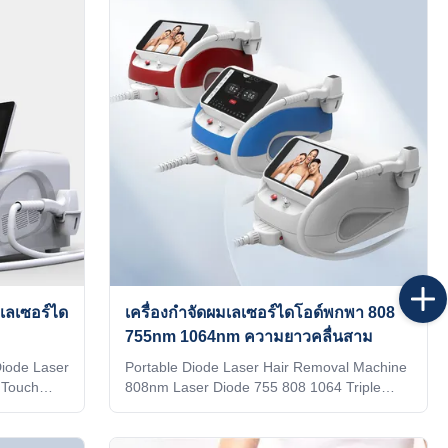
 on the
your and your client's favorite. 3) Print your
stem as a
logo on the machine shell and add it to the
ve in the
system as a welcome interface. Make it
he machine
exclusive in the world. 4) Add any language
client's
into the machine system, according to you
and your client's requiremen
เลเซอร์ได
เครื่องกําจัดผมเลเซอร์ไดโอด์พกพา 808
755nm 1064nm ความยาวคลื่นสาม
iode Laser
Portable Diode Laser Hair Removal Machine
 Touch
808nm Laser Diode 755 808 1064 Triple
R Since
Wavelength Our Advantages KM LASER
 aesthetic
Since 2009, the leading manufacturer of
 on high
aesthetic machines in the industry, focusing