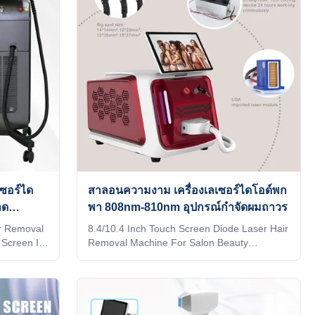
ke it
leading manufacturer of aesthetic machines
y language
in the industry, focusing on high quality and
g to you
high technology of equipment I believe you
are a professional buyer, please read this
form
เซอร์ได
สาลอนความงาม เครื่องเลเซอร์ไดโอด์พก
าด
พา 808nm-810nm อุปกรณ์กําจัดผมถาวร
r Removal
8.4/10.4 Inch Touch Screen Diode Laser Hair
 Screen In
Removal Machine For Salon Beauty
es on the
Equipment WHY CHOOSE US Professional
 AND TUV
OEM , ODM service for Ice laser machine
ntries,
1)In stock 12 hours delivery 2) Print any
da, and
color you want for your machine, make it be
 vs!!! KM
your and your client's favorite. 3) Print your