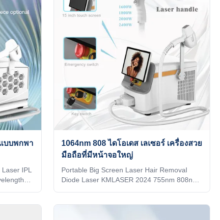
nt AI
logo on the machine shell and add it to the
tomatically
system as a welcome interface. Make it
tomatically
exclusive in the world. 4) Add any language
s of the
into the machine system, according to you
and your client's
L แบบพกพา
1064nm 808 ไดโอเดส เลเซอร์ เครื่องสวย
มือถือที่มีหน้าจอใหญ่
e Laser IPL
Portable Big Screen Laser Hair Removal
elengths
Diode Laser KMLASER 2024 755nm 808nm
OEM , ODM
1064nm WHY CHOOSE US Professional
 stock 12
OEM , ODM service for Ice laser machine
ou want for
1)In stock 12 hours delivery 2) Print any
d your
color you want for your machine, make it be