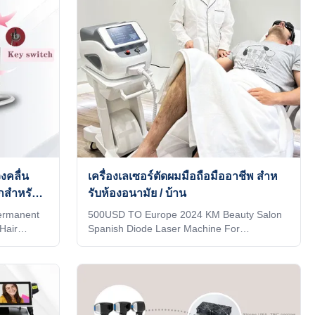
งคลื่น
เครื่องเลเซอร์ตัดผมมือถือมืออาชีพ สําห
สําหรับ
รับห้องอนามัย / บ้าน
rmanent
500USD TO Europe 2024 KM Beauty Salon
Hair
Spanish Diode Laser Machine For
sional
Commercial Home Support for querying K-
machine
codes on the official website We have
nt any
MDSAP AND TUV ISO 13485 ,Certified by 27
make it be
EU countries, Brazil, New Zealand, Japan,
Print your
Canada, and the United States Our
it to the
Advantages KM LASER Since 2009, the