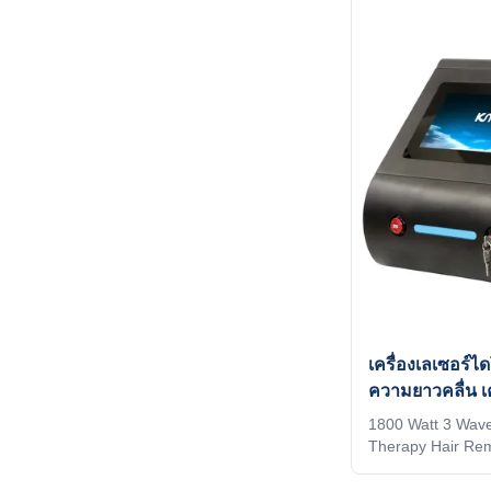
quality and high 
believe you are a
read this form ca
OTHERS Identify I
technology (Syste
the installed spot
to the
เครื่องเลเซอร์
ความยาวคลื่น เ
ถาวร 1800W
1800 Watt 3 Wave
Therapy Hair R
1064nm For 3 Pro
with LCD touch s