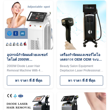
can directly input it, which is
inch 4K Android, wifi, bluetooth,
convenient and quick. Are you a
3D Animation intelligent ipad
beauty salon? distributor? or a
screen, even you can google,
trading company? Our factory
watchingTV,listening music,
provide OEM, ODM services, for
screen shot. Screen program
more information, please send
supports customization When
inquiry! 1. 4 waves 1064nm
adjusting the treatment
+808nm + 755nm+940nm, 4 in
parameters, you can directly
1 all skin type can be used
input it, which is convenient and
2.High power: NEW 800W /
quick. Four wavelengths, best
1000W/ 1200W / 1600W
result for all
อุปกรณ์กําจัดผมด้วยเลเซอร์
เครื่องกําจัดผมเลเซอร์ไดโอ
ไดโอด์ 2000W
เดสถาวร OEM ODM ระบบ
ความยาวคลื่น 4 808nm
กําจัดผมเลเซอร์มืออาชีพ
2000W Diode Laser Hair
Beauty Salon Equipment
755nm 940nm 1064nm
Removal Machine With 4
Depilacion Laser Professional
Wavelengths 808nm 755nm
Diode Laser Machine With OEM
940nm And 1064nm High
ODM Professional 15 years
หา ราคา ที่ ดี ที่สุด
หา ราคา ที่ ดี ที่สุด
power 2000W diode laser hair
manufacturer. The 15th year
removal machine 4 waves
gold supplier on TUV, ISO
808nm 755nm Alex lazer
13485, ROHS, TGA approved
940nm 1064nm yag laser buy 5
808nm diode laser or Triple
units, get 1 free KM LASER is a
wavelength 755&808&1064nm
16 year old factory advanced
for your choice. 600w, 800w,