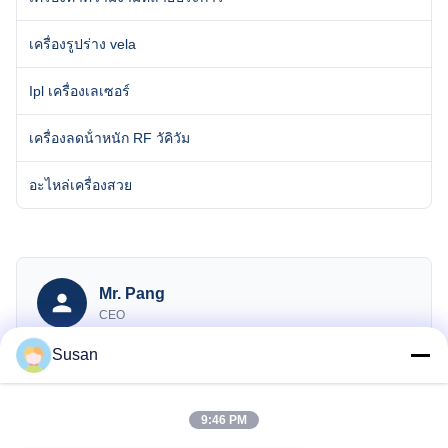
เครื่องรูปร่าง vela
Ipl เครื่องเลเซอร์
เครื่องลดน้ําหนัก RF วัคิวัม
อะไหล่เครื่องสวย
Mr. Pang
CEO
Susan
sales@wfkmdz.com
13606464486
008613606464486
9:46 PM