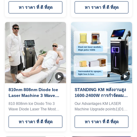
Machine With 810nm 808nm
plus uses 6D TIP
And 1064nm Our Advantages
technology.2)Six different light
หา ราคา ที่ ดี ที่สุด
หา ราคา ที่ ดี ที่สุด
KM LASER Machine Upgrade
spots are automatically
points 1)360 plus uses 6D TIP
recognized by the 6 in1 system
technology. 2)Six different light
on one handle3)Automatically
spots are automatically
adjusted to the treatment
recognized by the 6 in1 system
parameters of the
on one handle 3)Automatically
corresponding TIP,Avoid burns
adjusted to the treatment
or lack of energy4)Double-row
parameters of the
lasers,Energy utilization rate is
corresponding TIP,Avoid burns
over 95%5）With hair follicle
or lack of energy 4)Double-row
analyzer that can see changes
lasers,Energy utilization rate is
in hair follicles6）Support
over 95% 5)With hair follicle
wireless charging With hair
analyzer that can see changes
follicle analyzer that can see
in hair
changes in
810nm 808nm Diode Ice
STANDING KM พลังงานสูง
Laser Machine 3 Wave
1600-2400W การกําจัดผม
สําหรับการกระชับผิวหนัง /
เลเซอร์ไดโอ้ด
810 808nm Ice Diodo Trio 3
Our Advantages KM LASER
กําจัดรู
755/808/1064/940nm ด้วย
Wave Diode Laser The Most
Machine Upgrade points1)D18
MDSAP
Effective Hair Removal Solution
plus uses 6D TIP
How to choose a suitable laser
technology.2)20×25，15×27mm
หา ราคา ที่ ดี ที่สุด
หา ราคา ที่ ดี ที่สุด
hair removal machine? We are
spot size3)Double-row
Weifang KM electronics Co.,Ltd,
lasers,Energy utilization rate is
a manufacturer of beauty laser
over 95%4）With hair follicle