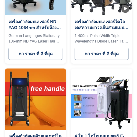
titanium with 15.6 inch 4K
removal treatment will give
Android, wifi, bluetooth, 3D
patients comfortable feeling
Animation intelligent
based
เครื่องกําจัดผมเลเซอร์ ND
เครื่องกําจัดผมเลเซอร์ไดโอ
YAG 1064nm สําหรับห้อง
เดสความยาวคลื่นสามแบบ
เสริมความงาม
สําหรับการค้า
German Languages Stationary
1-400ms Pulse Width Triple
1064nm ND YAG Laser Hair
Wavelengths Diode Laser Hair
Removal Machine For Beauty
Removal Machine For
Salon 15 years manufacturer
Commercial How can we
หา ราคา ที่ ดี ที่สุด
หา ราคา ที่ ดี ที่สุด
Weifang KM 808nm diode laser
choose a good diode laser hair
hair removal machine 3 waves
removal machine? How should
755 1064 808 diodo lazer
you choose a good supplier for
systems Speed trio 3D ice
the best machine, best price and
titanium laser depilacion hair
timely after service?After doing
salon equipment Would you
a lot of research at beauty
want to get quick reply within 24
exhibition, in the E-commerce
hours online? Contact Steven
website, or by google , all
whatsapp: 0086186 6360 3467
manufacturer tell you that their
The professional machine is use
machine quality is best, their
for beauty salon, spa, clinic ect.
price is best. But for you, how do
We can offer OEM/ODM for our
you tell the difference between
distributors. KM
the
เครื่องกําจัดผมด้วยเลเซอร์ได
4 ใน 1 ไดโอเดสเลเซอร์ E-