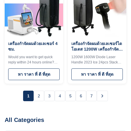
technology KM LASER ,Live
1000w, 1200w, 1600w optional
your imagination!! Sandy 24
No pigmentation. Suitable for
hours online, please contact me
any kind of skin; Suitable for any
3 wavelengths diode laser 755
kind of skin Safe and Fast.
808 1064nm Titanium hair
International Hair Removal
removal machine machine Our
Golden Standard; The optimal
Advantages I believe you are a
laser wavelength; Long
professional buyer,
เครื่องกําจัดผมด้วยเลเซอร์ 4
เครื่องกําจัดผมด้วยเลเซอร์ได
ซม.
โอเดส 1200W เครื่องกําจัด
ผมด้วยเลเซอร์ไอซ์ไดโอเดส
Would you want to get quick
1200W 1600W Diode Laser
reply within 24 hours online?
Handle 2023 Ice 24pcs Stack
Please contact my
Titanium Laser Hair Removal
Tel/WhatsApp/Wechat number :
Device Android system Diode
หา ราคา ที่ ดี ที่สุด
หา ราคา ที่ ดี ที่สุด
+8615095095081 The
laser titanium with 15.6 inch 4K
professional machine is use for
Android, wifi, bluetooth, 3D
beauty salon, spa, clinic ect. We
Animation intelligent ipad
can offer OEM/ODM for our
screen, even you can google,
1
2
3
4
5
6
7
distributors. KM Ice Titanium
watchingTV,listening music,
laser feature: 1. Germany TUV,
screen shot. Screen program
ISO13485, ROHS, MDSAP,
supports customization When
Australia TGA approved 2. No
adjusting the treatment
All Categories
pigmentation. Suitable for any
parameters, you can directly
kind of skin and hairs. Safe and
input it, which is convenient and
Fast. 3. Continuous working
quick. 1. less hair removal, no