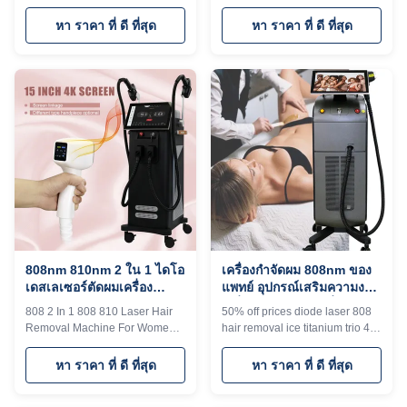
equipment 1600W 1800W
808nm Laser Hair Removal
2000W WHY CHOOSE US
System Are you a beauty salon?
หา ราคา ที่ ดี ที่สุด
หา ราคา ที่ ดี ที่สุด
Professional OEM , ODM
distributor? or a trading
service for Ice laser machine
company? Our factory provide
1)In stock 12 hours delivery 2)
OEM, ODM services, for more
Print any color you want for your
information, please send
machine, make it be your and
inquiry! 600W-2000W
your client's favorite. 3) Print
MULTIPLE POWER
your logo on the machine shell
COMBINATIONS OPTIONAL A
and add it to the system as a
variety of different powers and
welcome interface. Make it
different spot sizes are available
exclusive in the world. 4) Add
to meet the treatment needs of
any language into the machine
different parts of the customer.
system, according to you and
Screen program supports
your client's requirement
customization When adjusting
the treatment
808nm 810nm 2 ใน 1 ไดโอ
เครื่องกําจัดผม 808nm ของ
เดสเลเซอร์ตัดผมเครื่อง
แพทย์ อุปกรณ์เสริมความงาม
Salon MDSAP ยอมรับ
เครื่องเลเซอร์ไดโด้สี่ระยะ
808 2 In 1 808 810 Laser Hair
50% off prices diode laser 808
คลื่น
Removal Machine For Women
hair removal ice titanium trio 4D
For Commercial Applications
laser diodo 4d remocao de
Screen program supports
pelos beauty equipment
หา ราคา ที่ ดี ที่สุด
หา ราคา ที่ ดี ที่สุด
customization When adjusting
medical CE Android system
the treatment parameters, you
Diode laser titanium with 15.6