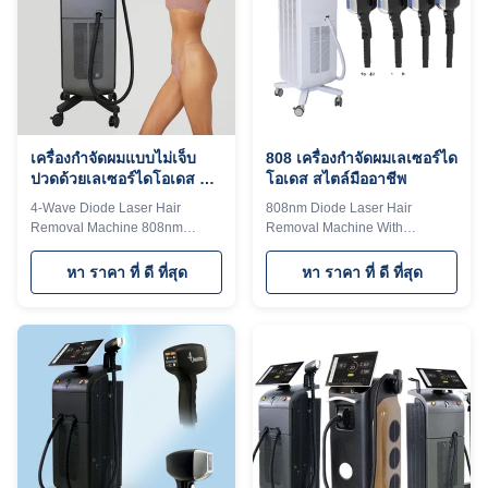
wireless charging With hair
lasers,Energy utilization rate is
follicle analyzer that can see
over 95%5）With hair follicle
changes in hair follicles vs!!!KM
analyzer that can see changes
LASESROTHERSIdentifyIntelligent
in hair follicles With hair follicle
AI recognition technology
analyzer that can see changes
(System automatically identifies
in hair follicles When you
the
เครื่องกําจัดผมแบบไม่เจ็บ
808 เครื่องกําจัดผมเลเซอร์ได
ปวดด้วยเลเซอร์ไดโอเดส 4
โอเดส สไตล์มืออาชีพ
วง 755nm 940nm 1064nm
4-Wave Diode Laser Hair
808nm Diode Laser Hair
Removal Machine 808nm
Removal Machine With
755nm 940nm 1064nm For
Compressor Cooling And
High Standards Weifang KM
Titanium Material Germany TUV
หา ราคา ที่ ดี ที่สุด
หา ราคา ที่ ดี ที่สุด
laser depilation hair removal
Rheiland ISO Medical CE
Titanium machine 4 waves
approved Products Description
808nm 755nm 940nm 1064nm
What are the benefits of Weifang
diode laser Are you a beauty
KM diode laser hair removal
salon? distributor? or a trading
machine? Is Diode Laser Hair
company? Our factory provide
Removal Effective? Weifang KM
OEM, ODM services, for more
Diode laser hair removal
information, please send
machine provide effective
inquiry! Germany TUV Rheiland
treatment. Many patients will
ISO Medical CE approved
find that their hair is removed
Android system Diode laser
long-term. The diode laser hair