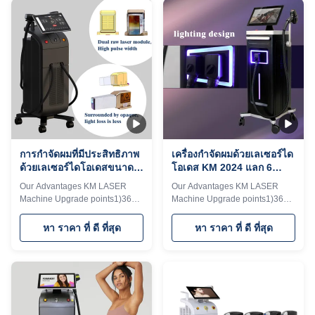
machine since 2009. How
analyzer that can see changes
should you choose a good
in hair follicles5）Support
supplier for the best machine,
wireless charging With hair
best price and timely after
follicle analyzer that can see
service? After doing a lot of
changes in hair follicles vs!!!KM
research at beauty exhibition, in
LASESROTHERSIdentifyIntelligent
the E-commerce website, or by
AI recognition technology
google , all manufacturer tell
(System automatically identifies
you that their machine quality is
the installed spot and
best,
automatically adjusts to
thetreatme
การกําจัดผมที่มีประสิทธิภาพ
เครื่องกําจัดผมด้วยเลเซอร์ได
ด้วยเลเซอร์ไดโอเดสขนาด
โอเดส KM 2024 แลก 6
755 808 940 1064nm
ขนาด ด้วยมือแรงสูง 3000W
Our Advantages KM LASER
Our Advantages KM LASER
1600-2400W พลังงานสูง
Machine Upgrade points1)360
Machine Upgrade points1)360
plus uses 6D TIP
plus uses 6D TIP
technology.2)1600- 2400w，
technology.2)Six different light
หา ราคา ที่ ดี ที่สุด
หา ราคา ที่ ดี ที่สุด
20×25，15×27mm spot
spots are automatically
size3)Double-row lasers,Energy
recognized by the 6 in1 system
utilization rate is over 95%4）
on one handle3)Automatically
With hair follicle analyzer that
adjusted to the treatment
can see changes in hair
parameters of the
follicles5）Supports NFC
corresponding TIP,Avoid burns
unlock6）Support mobile phone
or lack of energy4)Double-row