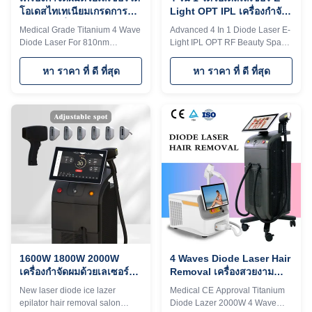
โอเดสไทเทเนียมเกรดการ
Light OPT IPL เครื่องกําจัด
แพทย์ 4 คลื่น
ผมสําหรับการกําจัดรอยสัก
Medical Grade Titanium 4 Wave
Advanced 4 In 1 Diode Laser E-
Diode Laser For 810nm
Light IPL OPT RF Beauty Spa
Depilation And 808nm Hair
Equipment For Tattoo Removal
Removal Are you a beauty
Would you want to get quick
หา ราคา ที่ ดี ที่สุด
หา ราคา ที่ ดี ที่สุด
salon? distributor? or a trading
reply within 24 hours online?
company? Our factory provide
The professional machine is use
OEM, ODM services, for more
for beauty salon, spa, clinic ect.
information, please send
We can offer OEM/ODM for our
inquiry! Android system
distributors. KM Ice Titanium
Manufacturer golden supplie
laser feature: 1. Germany TUV,
Diode laser titanium with 15.6
ISO13485, ROHS, MDSAP,
inch 4K Android, wifi, bluetooth,
Australia TGA approved 2. No
3D Animation intelligent ipad
pigmentation. Suitable for any
screen, even you can google,
kind of skin and hairs. Safe and
watchingTV,listening music,
Fast. 3. Continuous working
screen shot 1. 4 waves 1064nm
12h: Air+water+unique
+808nm + 755nm+940nm, 4 in
designed TEC
1
1600W 1800W 2000W
4 Waves Diode Laser Hair
เครื่องกําจัดผมด้วยเลเซอร์ได
Removal เครื่องสวยงาม
โอเดส สําหรับห้องเสริมความ
2000W การอนุมัติ CE
New laser diode ice lazer
Medical CE Approval Titanium
งาม
epilator hair removal salon
Diode Lazer 2000W 4 Wave